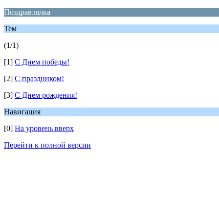
Поздравлялка
Тем
(1/1)
[1]
С Днем победы!
[2]
С праздником!
[3]
С Днем рождения!
Навигация
[0]
На уровень вверх
Перейти к полной версии