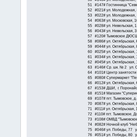
51 #147# Гостинница "Севе
52 #021# ул. Молодежная, 
53 #022# ул. Молодежная, 
54 #063# ул. Московская, 1
55 #028# ул. Невельская, 1
56 #043# ул. Невельская, 3
57 #120# Тымовское ДЮСШ, 
58 #086# ул. Октябрьская, 
59 #044# ул. Октябрьская, 
60 #025# ул. Октябрьская, 
61 #034# ул. Октябрьская, 
62 #045# ул. Октябрьская, 
63 #146# Ср. шк. № 2 ул. О
64 #101# Центр занятости 
65 #080# Супермаркет "Пер
66 #012# ул. Октябрьская, 
67 #153# ДШИ, г. Поронайс
68 #151# Магазин "Суперио
69 #107# пгт. Тымовское, д
70 #087# ул. Октябрьская, 
71 #011# ул. Октябрьская, 
72 #110# пгт. Тымовское, Д
73 #108# ОМВД "Тымовское
74 #082# Ночной клуб "Неб
75 #046# ул. Победы, 77 у
76 #051# ул. Победы, 80 у