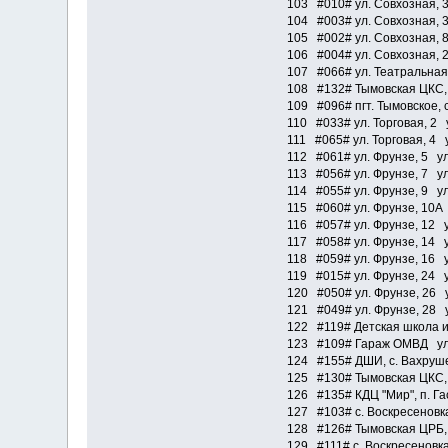
103 #010# ул. Совхозная, 3
104 #003# ул. Совхозная, 
105 #002# ул. Совхозная, 8
106 #004# ул. Совхозная, 
107 #066# ул. Театральная,
108 #132# Тымовская ЦКС, с
109 #096# пгт. Тымовское, 
110 #033# ул. Торговая, 2 у
111 #065# ул. Торговая, 4 у
112 #061# ул. Фрунзе, 5 ул
113 #056# ул. Фрунзе, 7 ул
114 #055# ул. Фрунзе, 9 ул
115 #060# ул. Фрунзе, 10А 
116 #057# ул. Фрунзе, 12 у
117 #058# ул. Фрунзе, 14 у
118 #059# ул. Фрунзе, 16 у
119 #015# ул. Фрунзе, 24 у
120 #050# ул. Фрунзе, 26 у
121 #049# ул. Фрунзе, 28 у
122 #119# Детская школа ис
123 #109# Гараж ОМВД ул.
124 #155# ДШИ, с. Вахруше
125 #130# Тымовская ЦКС, 
126 #135# КДЦ "Мир", п. Г
127 #103# с. Воскресеновка
128 #126# Тымовская ЦРБ, 
129 #111# с. Воскресеновка,