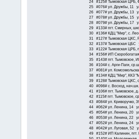
24 #125# Тымовская ЦРБ, Ф
25 #076# ул. Дружбы, 11 у
26 #077# ул. Дружбы, 13 у
27 #078# ул. Дружбы, 15 у
28 #079# ул. Дружбы, 17 у
29 #133# пгт. Смирных, шко
30 #136# КДЦ "Мир", с. Ле
31 #127# Тымовская ЦКС, 
32 #137# Тымовская ЦБС у
33 #122# Тымовская ЦРБ, п
34 #156# ИП Скоробогатая, 
35 #143# пгт. Тымовское, 
36 #104# с. Арги-Паги, ср.
37 #081# ул. Комсомольска
38 #134# КДЦ "Мир", ККЗ "
39 #128# Тымовская ЦКС, с
40 #098# с. Восход, нач.шк.
41 #106# пгт. Тымовское, д
42 #115# пгт. Тымовское, с
43 #084# ул. Криворучко, 3
44 #062# ул. Ленина, 14 ул
45 #054# ул. Ленина, 20 ул
46 #053# ул. Ленина, 22 ул
47 #052# ул. Ленина, 24 ул
48 #042# ул. Луговая, 52 ул
49 #152# ИП Калинин, пгт. 
50 #140# ул. Молодежная, 