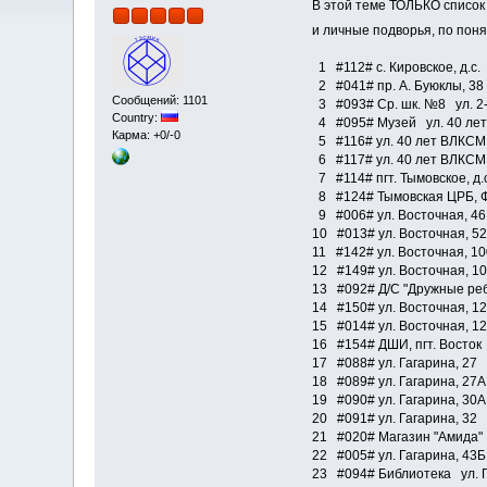
В этой теме ТОЛЬКО список 
и личные подворья, по пон
1 #112# с. Кировское, д.с.
2 #041# пр. А. Буюклы, 38 
Сообщений: 1101
3 #093# Ср. шк. №8 ул. 2-
Country:
4 #095# Музей ул. 40 лет
Карма: +0/-0
5 #116# ул. 40 лет ВЛКСМ,
6 #117# ул. 40 лет ВЛКСМ,
7 #114# пгт. Тымовское, д
8 #124# Тымовская ЦРБ, Ф
9 #006# ул. Восточная, 46
10 #013# ул. Восточная, 52
11 #142# ул. Восточная, 10
12 #149# ул. Восточная, 10
13 #092# Д/С "Дружные реб
14 #150# ул. Восточная, 12
15 #014# ул. Восточная, 12
16 #154# ДШИ, пгт. Восток 
17 #088# ул. Гагарина, 27 
18 #089# ул. Гагарина, 27А
19 #090# ул. Гагарина, 30А
20 #091# ул. Гагарина, 32 
21 #020# Магазин "Амида" 
22 #005# ул. Гагарина, 43Б
23 #094# Библиотека ул. Г