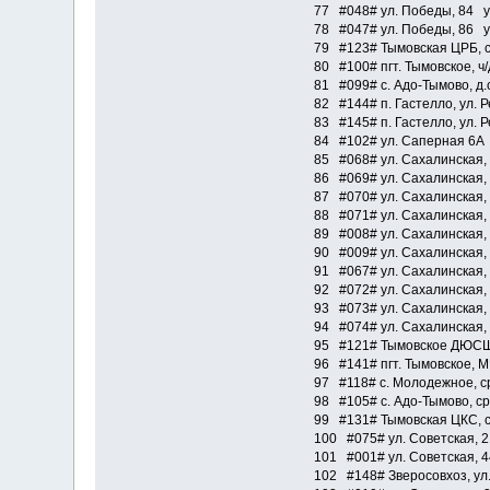
77 #048# ул. Победы, 84 у
78 #047# ул. Победы, 86 у
79 #123# Тымовская ЦРБ, с
80 #100# пгт. Тымовское, ч
81 #099# с. Адо-Тымово, д.
82 #144# п. Гастелло, ул. Р
83 #145# п. Гастелло, ул. Р
84 #102# ул. Саперная 6А
85 #068# ул. Сахалинская, 
86 #069# ул. Сахалинская, 
87 #070# ул. Сахалинская, 
88 #071# ул. Сахалинская, 
89 #008# ул. Сахалинская, 
90 #009# ул. Сахалинская,
91 #067# ул. Сахалинская,
92 #072# ул. Сахалинская,
93 #073# ул. Сахалинская,
94 #074# ул. Сахалинская,
95 #121# Тымовское ДЮСШ,
96 #141# пгт. Тымовское, М
97 #118# с. Молодежное, ср
98 #105# с. Адо-Тымово, ср
99 #131# Тымовская ЦКС, с
100 #075# ул. Советская, 2
101 #001# ул. Советская, 4
102 #148# Зверосовхоз, ул.