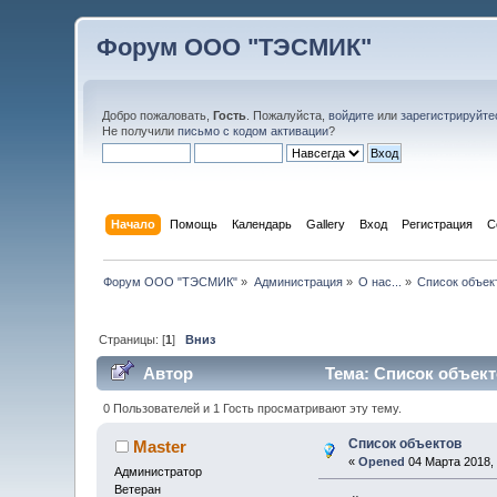
Форум ООО "ТЭСМИК"
Добро пожаловать,
Гость
. Пожалуйста,
войдите
или
зарегистрируйте
Не получили
письмо с кодом активации
?
Начало
Помощь
Календарь
Gallery
Вход
Регистрация
С
Форум ООО "ТЭСМИК"
»
Администрация
»
О нас...
»
Список объек
Страницы: [
1
]
Вниз
Автор
Тема: Список объект
0 Пользователей и 1 Гость просматривают эту тему.
Список объектов
Master
«
Opened
04 Марта 2018, 
Администратор
Ветеран