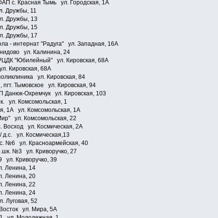
АП с. Красная Тымь ул. Городская, 1А
л. Дружбы, 11
л. Дружбы, 13
л. Дружбы, 15
л. Дружбы, 17
ла - интернат "Радуга" ул. Западная, 16А
онидово ул. Калинина, 24
РЦДК "Юбилейный" ул. Кировская, 68А
л. Кировская, 68А
оликлиника ул. Кировская, 84
пгт. Тымовское ул. Кировская, 94
ИП Данюк-Охремчук ул. Кировская, 103
шк. ул. Комсомольская, 1
я, 1А ул. Комсомольская, 1А
Мир" ул. Комсомольская, 22
. Восход ул. Космическая, 2А
/ д.с. ул. Космическая,13
.с. №6 ул. Красноармейская, 40
р.шк. №3 ул. Криворучко, 27
9 ул. Криворучко, 39
. Ленина, 14
. Ленина, 20
. Ленина, 22
. Ленина, 24
. Луговая, 52
Восток ул. Мира, 5А
1 ул. Молодежная, 1