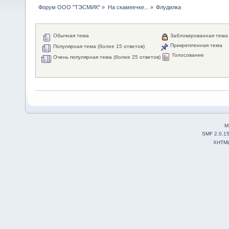
Форум ООО "ТЭСМИК"
»
На скамеечке...
»
Флудилка
Обычная тема
Заблокированная тема
Прикрепленная тема
Популярная тема (более 15 ответов)
Голосование
Очень популярная тема (более 25 ответов)
M
SMF 2.0.1
XHTM