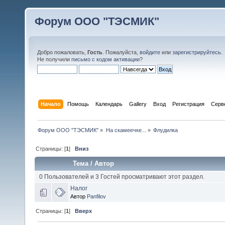
Форум ООО "ТЭСМИК"
Добро пожаловать,
Гость
. Пожалуйста,
войдите
или
зарегистрируйтесь
.
Не получили
письмо с кодом активации
?
Начало
Помощь
Календарь
Gallery
Вход
Регистрация
Серв
Форум ООО "ТЭСМИК"
»
На скамеечке...
»
Флудилка
Страницы: [
1
]
Вниз
Тема
/
Автор
0 Пользователей и 3 Гостей просматривают этот раздел.
Налог
Автор
Panfilov
Страницы: [
1
]
Вверх